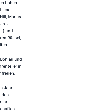
gen haben
Lieber,
ill, Marius
Garcia
er) und
red Rüssel,
lten.
r Böhlau und
renteller in
r freuen.
en Jahr
r den
 ihr
schaften