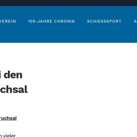
VEREIN
100-JAHRE CHRONIK
SCHIESSSPORT
A
i den
uchsal
ruchsal
 vieler