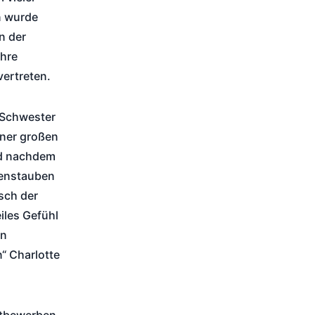
n wurde
n der
ihre
vertreten.
 Schwester
iner großen
nd nachdem
denstauben
sch der
iles Gefühl
en
“ Charlotte