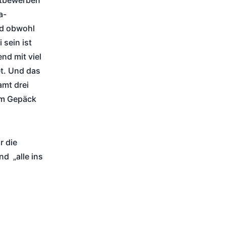
ettbewerben
a-
nd obwohl
 sein ist
nd mit viel
et. Und das
amt drei
 im Gepäck
r die
d „alle ins