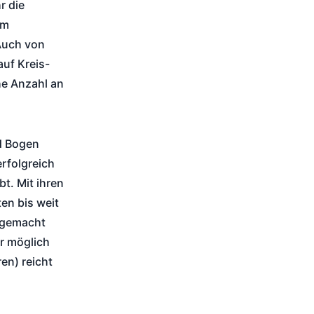
r die
im
Auch von
auf Kreis-
he Anzahl an
nd Bogen
rfolgreich
bt. Mit ihren
en bis weit
 gemacht
r möglich
en) reicht