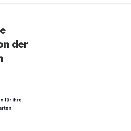
re
on der
n
n für ihre
arten