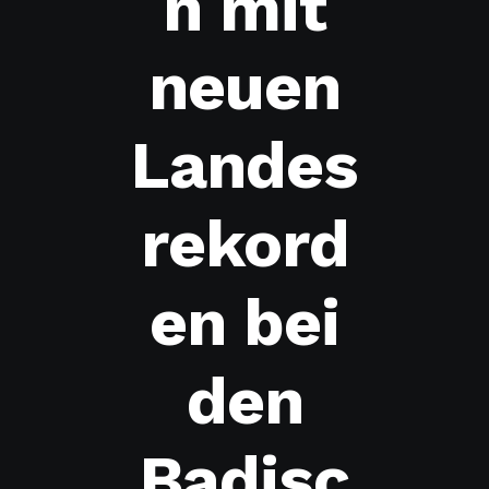
n mit
neuen
Landes
rekord
en bei
den
Badisc