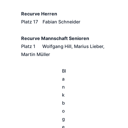
Recurve Herren
Platz 17 Fabian Schneider
Recurve Mannschaft Senioren
Platz 1 Wolfgang Hill, Marius Lieber,
Martin Müller
Bl
a
n
k
b
o
g
e