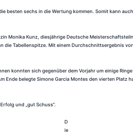
n die besten sechs in die Wertung kommen. Somit kann auc
.
ützin Monika Kunz, diesjährige Deutsche Meisterschaftstei
an die Tabellenspitze. Mit einem Durchschnittsergebnis vo
nen konnten sich gegenüber dem Vorjahr um einige Ringe 
Am Ende belegte Simone Garcia Montes den vierten Platz h
 Erfolg und „gut Schuss“.
D
ie