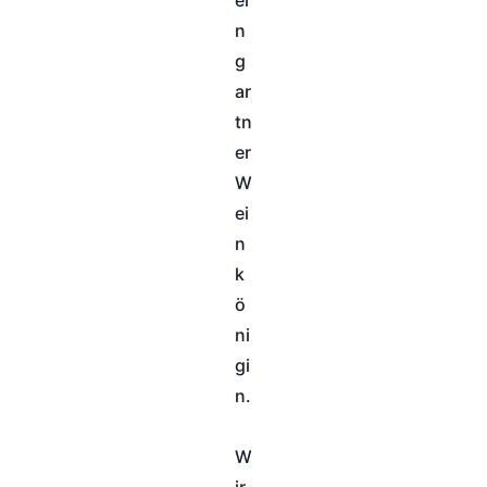
n
g
ar
tn
er
W
ei
n
k
ö
ni
gi
n.
W
ir