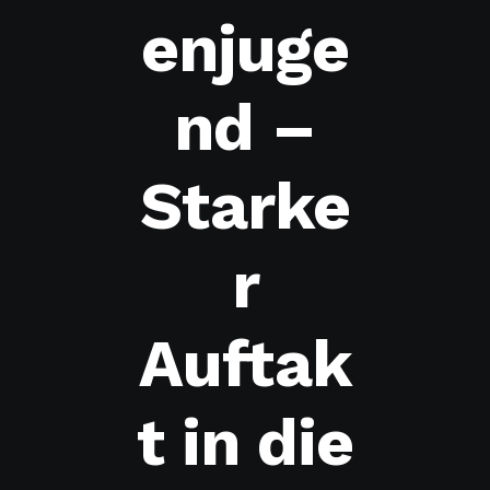
enjuge
nd –
Starke
r
Auftak
t in die