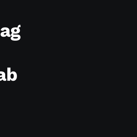
tag
ab