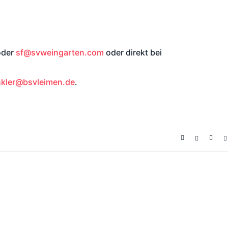
oder
sf@svweingarten.com
oder direkt bei
nkler@bsvleimen.de
.