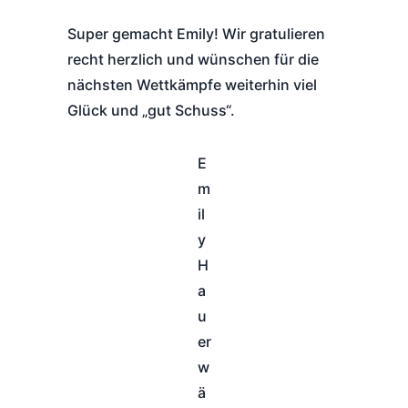
Super gemacht Emily! Wir gratulieren
recht herzlich und wünschen für die
nächsten Wettkämpfe weiterhin viel
Glück und „gut Schuss“.
E
m
il
y
H
a
u
er
w
ä