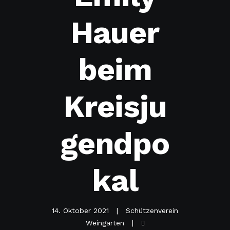
Hauer
beim
Kreisju
gendpo
kal
14. Oktober 2021
Schützenverein
Weingarten