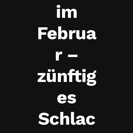
im
Februa
r –
zünftig
es
Schlac