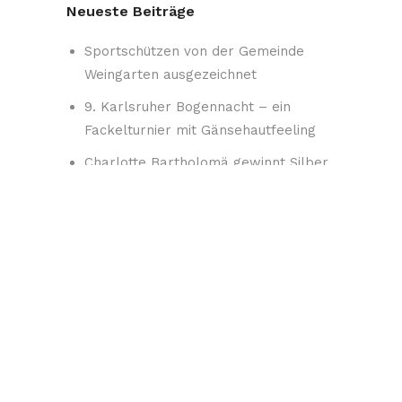
Neueste Beiträge
Sportschützen von der Gemeinde
Weingarten ausgezeichnet
9. Karlsruher Bogennacht – ein
Fackelturnier mit Gänsehautfeeling
Charlotte Bartholomä gewinnt Silber
beim AEV-Finale
Kreiskönig-, Landeskönig- und
Kreispokalschießen 2026 – Macht mit!
Arbeitseinsatz – Samstag 25.07.26
SEPTEMBER 2026