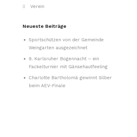
Verein
Neueste Beiträge
Sportschützen von der Gemeinde
Weingarten ausgezeichnet
9. Karlsruher Bogennacht – ein
Fackelturnier mit Gänsehautfeeling
Charlotte Bartholomä gewinnt Silber
beim AEV-Finale
Kreiskönig-, Landeskönig- und
Kreispokalschießen 2026 – Macht mit!
Arbeitseinsatz – Samstag 25.07.26