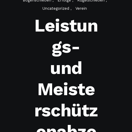
Bogenschießen
Erfolge
Kugelschießen
Uncategorized
Verein
Leistun
gs-
und
Meiste
rschütz
enabze