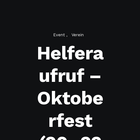
Event
Verein
Helfera
ufruf –
Oktobe
rfest