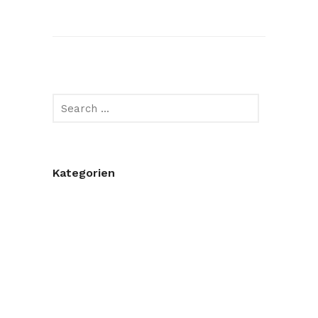
Kategorien
Ankündigung
Berichte
Bogenschießen
Erfolge
Event