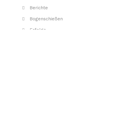
Berichte
Bogenschießen
Erfolge
Event
Kugelschießen
Uncategorized
Verein
Neueste Beiträge
Sportschützen von der Gemeinde
Weingarten ausgezeichnet
9. Karlsruher Bogennacht – ein
Fackelturnier mit Gänsehautfeeling