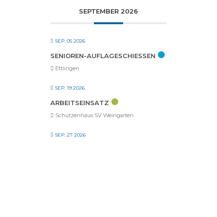
SEPTEMBER 2026
SEP. 05 2026
SENIOREN-AUFLAGESCHIESSEN
Ettlingen
SEP. 19 2026
ARBEITSEINSATZ
Schützenhaus SV Weingarten
SEP. 27 2026
TAG DER OFFENEN TÜR – ZIELEN,
TREFFEN, SPASS HABEN
Schützenhaus SV Weingarten
SEP. 27 2026
EHRENMITGLIEDER- UND
SENIORENTREFFEN