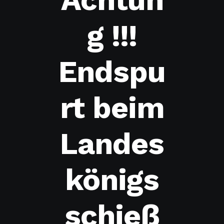
g !!!
Endspu
rt beim
Landes
königs
schieß