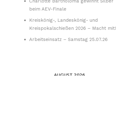
Charlotte Bartholomä gewinnt Silber
beim AEV-Finale
Kreiskönig-, Landeskönig- und
Kreispokalschießen 2026 – Macht mit!
Arbeitseinsatz – Samstag 25.07.26
AUGUST 2026
AUG. 07 2026
FERIENSPASS DER GEMEINDE W
EINGARTEN
Schützenhaus Weingarten
SEPTEMBER 2026