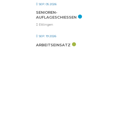
SEP. 05 2026
SENIOREN-
AUFLAGESCHIESSEN
Ettlingen
SEP. 19 2026
ARBEITSEINSATZ
Schützenhaus SV Weingarten
SEP. 27 2026
TAG DER OFFENEN TÜR –
ZIELEN, TREFFEN, SPASS H
ABEN
Schützenhaus SV Weingarten
SEP. 27 2026
EHRENMITGLIEDER- UND
SENIORENTREFFEN
Schützenhaus SV Weingarten