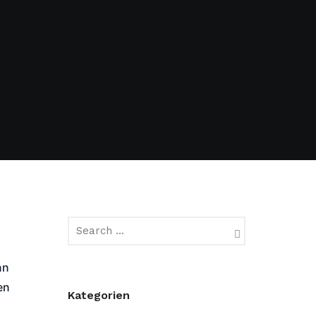
nn
en
Kategorien