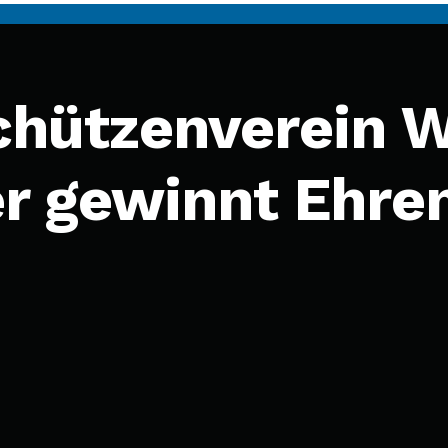
chützenverein W
ler gewinnt Ehre