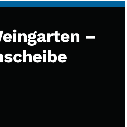
eingarten –
nscheibe